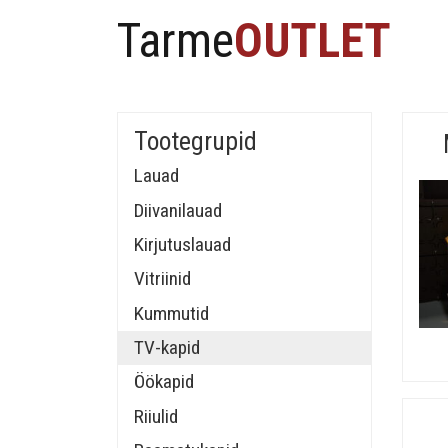
Tarme
OUTLET
Tootegrupid
Lauad
Diivanilauad
Kirjutuslauad
Vitriinid
Kummutid
TV-kapid
Öökapid
Riiulid