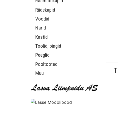
Raamatukapid
Riidekapid
Voodid
Narid
Kastid
Toolid, pingid
Peeglid
Pooltooted
T
Muu