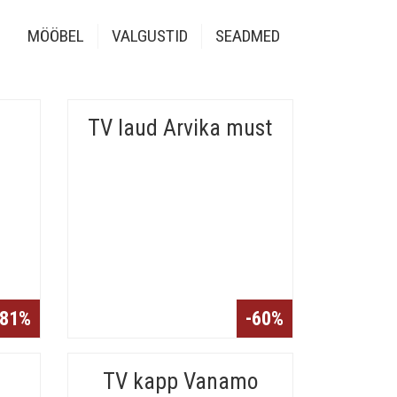
MÖÖBEL
VALGUSTID
SEADMED
TV laud Arvika must
-81%
-60%
TV kapp Vanamo