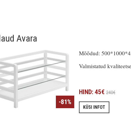
laud Avara
Mõõdud: 500*1000*420
Valmistatud kvaliteetse
HIND: 45€
240€
-81%
KÜSI INFOT