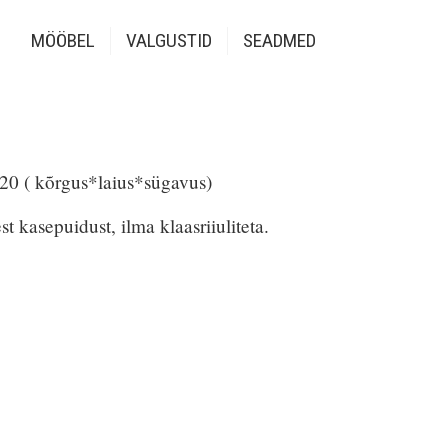
MÖÖBEL
VALGUSTID
SEADMED
 ( kõrgus*laius*sügavus)
st kasepuidust, ilma klaasriiuliteta.