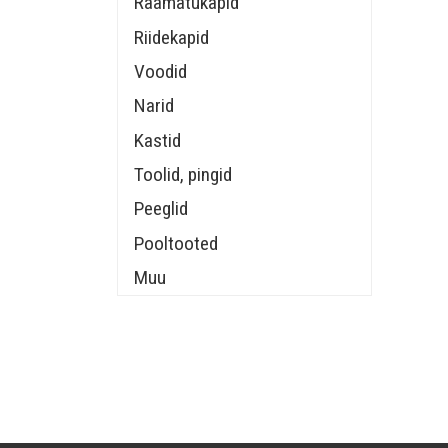
Raamatukapid
Riidekapid
Voodid
Narid
Kastid
Toolid, pingid
Peeglid
Pooltooted
Muu