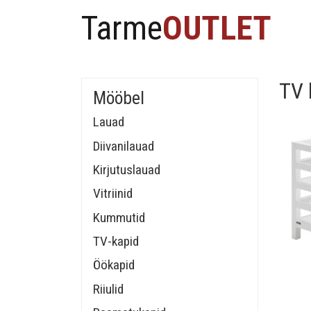
Tarme
OUTLET
TV 
Mööbel
Lauad
Diivanilauad
Kirjutuslauad
Vitriinid
Kummutid
TV-kapid
Öökapid
Riiulid