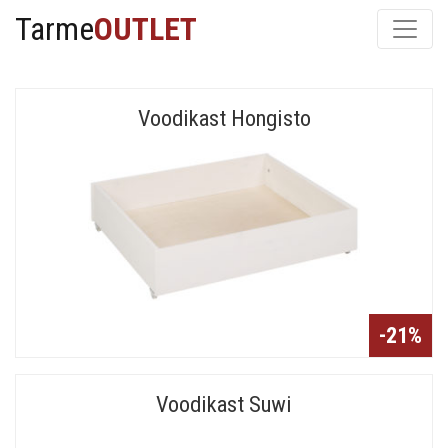
Tarme
OUTLET
Voodikast Hongisto
-21%
Voodikast Suwi