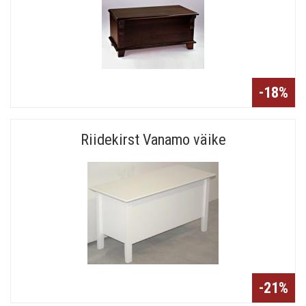
-18%
Riidekirst Vanamo väike
-21%