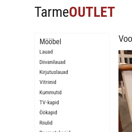
Tarme
OUTLET
Voo
Mööbel
Lauad
Diivanilauad
Kirjutuslauad
Vitriinid
Kummutid
TV-kapid
Öökapid
Riiulid