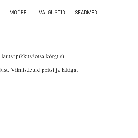
MÖÖBEL
VALGUSTID
SEADMED
laius*pikkus*otsa kõrgus)
t. Viimistletud peitsi ja lakiga,