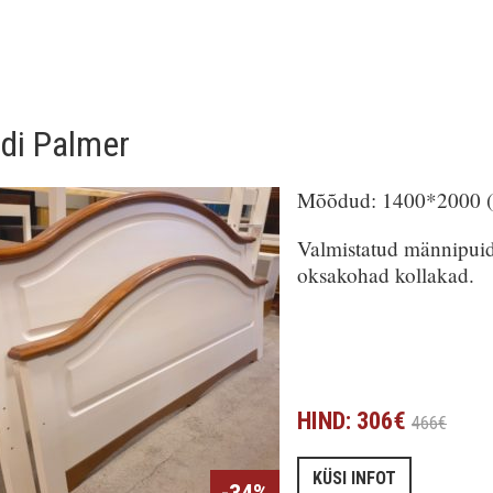
di Palmer
Mõõdud: 1400*2000 ( 
Valmistatud männipuidus
oksakohad kollakad.
HIND: 306€
466€
KÜSI INFOT