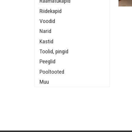
Raamatukapid
Riidekapid
Voodid
Narid
Kastid
Toolid, pingid
Peeglid
Pooltooted
Muu