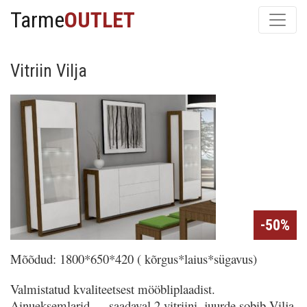
Tarme
OUTLET
Vitriin Vilja
-50%
Mõõdud: 1800*650*420 ( kõrgus*laius*sügavus)
Valmistatud kvaliteetsest mööbliplaadist.
Ainueksemlarid, saadaval 2 vitriini, juurde sobib Vilja