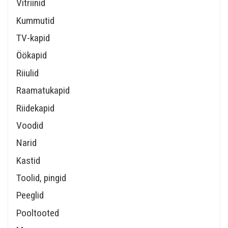
Vitriinid
Kummutid
TV-kapid
Öökapid
Riiulid
Raamatukapid
Riidekapid
Voodid
Narid
Kastid
Toolid, pingid
Peeglid
Pooltooted