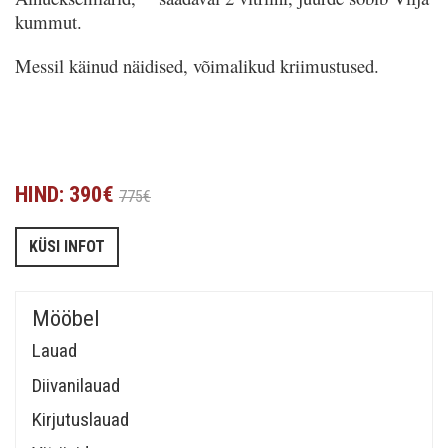
kummut.
Messil käinud näidised, võimalikud kriimustused.
HIND: 390€
775€
KÜSI INFOT
Mööbel
Lauad
Diivanilauad
Kirjutuslauad