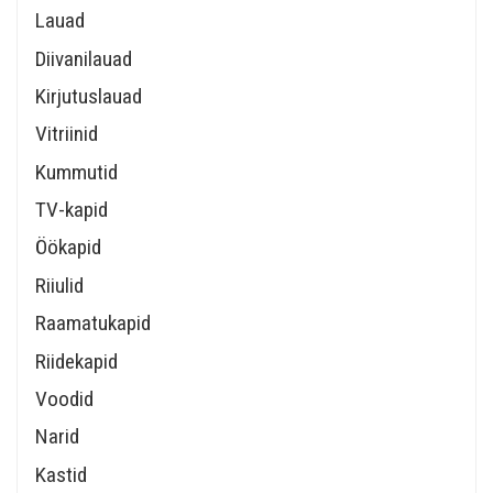
Lauad
Diivanilauad
Kirjutuslauad
Vitriinid
Kummutid
TV-kapid
Öökapid
Riiulid
Raamatukapid
Riidekapid
Voodid
Narid
Kastid