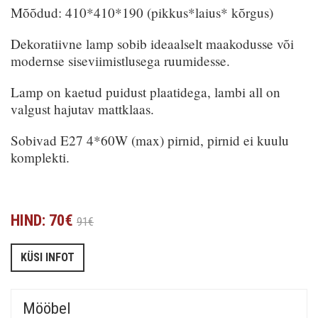
Mõõdud: 410*410*190 (pikkus*laius* kõrgus)
Dekoratiivne lamp sobib ideaalselt maakodusse või
modernse siseviimistlusega ruumidesse.
Lamp on kaetud puidust plaatidega, lambi all on
valgust hajutav mattklaas.
Sobivad E27 4*60W (max) pirnid, pirnid ei kuulu
komplekti.
HIND: 70€
91€
KÜSI INFOT
Mööbel