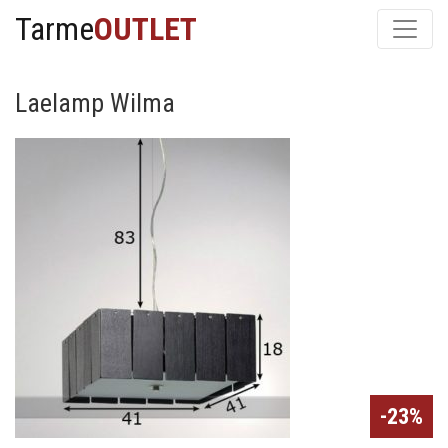
Tarme
OUTLET
Laelamp Wilma
-23%