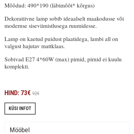
Mõõdud: 490*190 (läbimõõt* kõrgus)
Dekoratiivne lamp sobib ideaalselt maakodusse või
modernse siseviimistlusega ruumidesse.
Lamp on kaetud puidust plaatidega, lambi all on
valgust hajutav mattklaas.
Sobivad E27 4*60W (max) pirnid, pirnid ei kuulu
komplekti.
HIND: 73€
92€
KÜSI INFOT
Mööbel