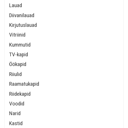
Lauad
Diivanilauad
Kirjutuslauad
Vitriinid
Kummutid
TV-kapid
Öökapid
Riiulid
Raamatukapid
Riidekapid
Voodid
Narid
Kastid