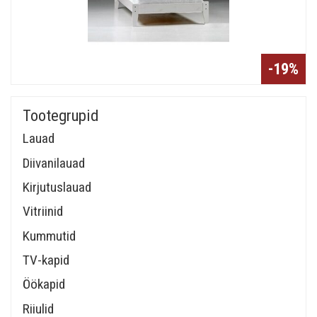
-19%
Tootegrupid
Lauad
Diivanilauad
Kirjutuslauad
Vitriinid
Kummutid
TV-kapid
Öökapid
Riiulid