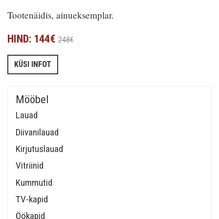
Tootenäidis, ainueksemplar.
HIND: 144€
248€
KÜSI INFOT
Mööbel
Lauad
Diivanilauad
Kirjutuslauad
Vitriinid
Kummutid
TV-kapid
Öökapid