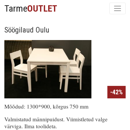
Tarme
OUTLET
Söögilaud Oulu
-42%
Mõõdud: 1300*900, kõrgus 750 mm
Valmistatud männipuidust. Viimistletud valge
värviga. Ilma toolideta.