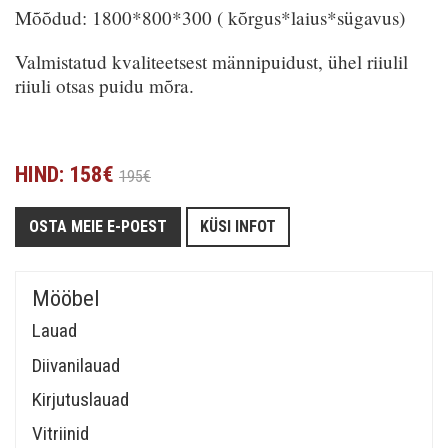
Mõõdud: 1800*800*300 ( kõrgus*laius*sügavus)
Valmistatud kvaliteetsest männipuidust, ühel riiulil
riiuli otsas puidu mõra.
HIND: 158€
195€
OSTA MEIE E-POEST
KÜSI INFOT
Mööbel
Lauad
Diivanilauad
Kirjutuslauad
Vitriinid