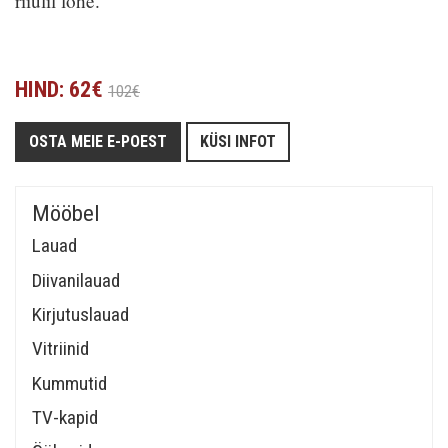
riiulil lõhe.
HIND: 62€
102€
OSTA MEIE E-POEST
KÜSI INFOT
Mööbel
Lauad
Diivanilauad
Kirjutuslauad
Vitriinid
Kummutid
TV-kapid