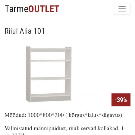
Tarme
OUTLET
Riiul Alia 101
-39%
Mõõdud: 1000*800*300 ( kõrgus*laius*sügavus)
Valmistatud männipuidust, riiuli servad kollakad, 1