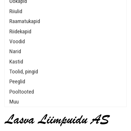
Öökapid
Riiulid
Raamatukapid
Riidekapid
Voodid
Narid
Kastid
Toolid, pingid
Peeglid
Pooltooted
Muu