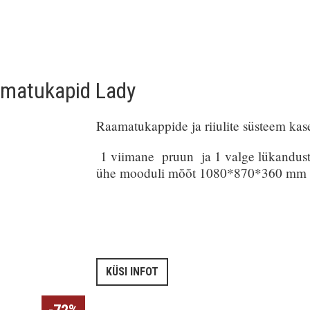
matukapid Lady
Raamatukappide ja riiulite süsteem kas
1 viimane pruun ja 1 valge
lükandus
ühe mooduli mõõt 1080*870*360 mm
KÜSI INFOT