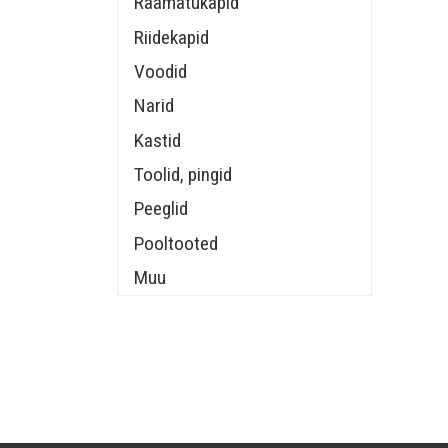
Raamatukapid
Riidekapid
Voodid
Narid
Kastid
Toolid, pingid
Peeglid
Pooltooted
Muu