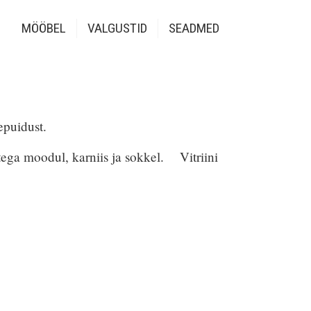
MÖÖBEL
VALGUSTID
SEADMED
epuidust.
tega
moodul, karniis ja sokkel.
Vitriini