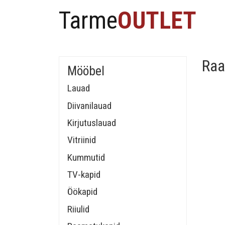
Tarme
OUTLET
Raa
Mööbel
Lauad
Diivanilauad
Kirjutuslauad
Vitriinid
Kummutid
TV-kapid
Öökapid
Riiulid