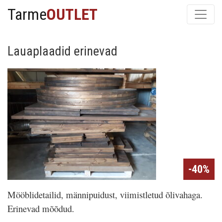
Tarme
OUTLET
Lauaplaadid erinevad
-40%
Mööblidetailid, männipuidust, viimistletud õlivahaga.
Erinevad mõõdud.