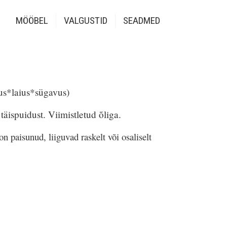
MÖÖBEL
VALGUSTID
SEADMED
s*laius*sügavus)
täispuidust. Viimistletud õliga.
on paisunud, liiguvad raskelt või
osaliselt