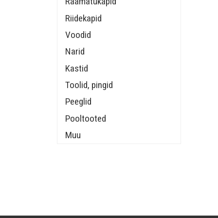
Raamatukapid
Riidekapid
Voodid
Narid
Kastid
Toolid, pingid
Peeglid
Pooltooted
Muu