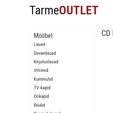
Tarme
OUTLET
CD 
Mööbel
Lauad
Diivanilauad
Kirjutuslauad
Vitriinid
Kummutid
TV-kapid
Öökapid
Riiulid