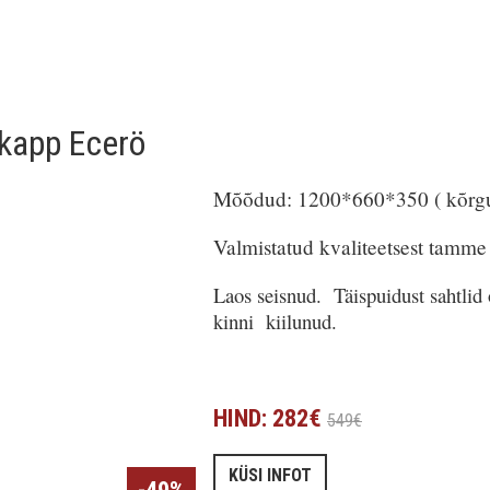
kapp Ecerö
Mõõdud: 1200*660*350 ( kõrgu
Valmistatud kvaliteetsest tamme 
Laos seisnud. Täispuidust sahtlid 
kinni kiilunud.
HIND: 282€
549€
KÜSI INFOT