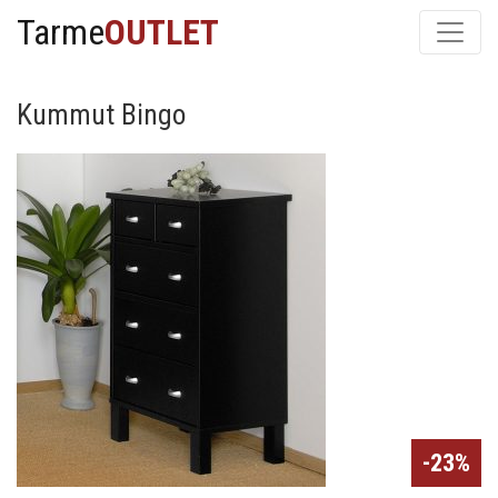
Tarme
OUTLET
Kummut Bingo
-23%