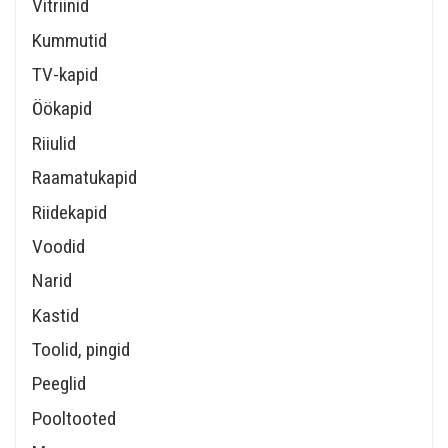
Vitriinid
Kummutid
TV-kapid
Öökapid
Riiulid
Raamatukapid
Riidekapid
Voodid
Narid
Kastid
Toolid, pingid
Peeglid
Pooltooted