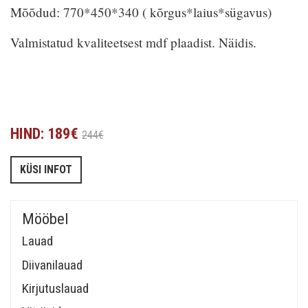
Mõõdud: 770*450*340 ( kõrgus*laius*sügavus)
Valmistatud kvaliteetsest mdf plaadist. Näidis.
HIND: 189€
244€
KÜSI INFOT
Mööbel
Lauad
Diivanilauad
Kirjutuslauad