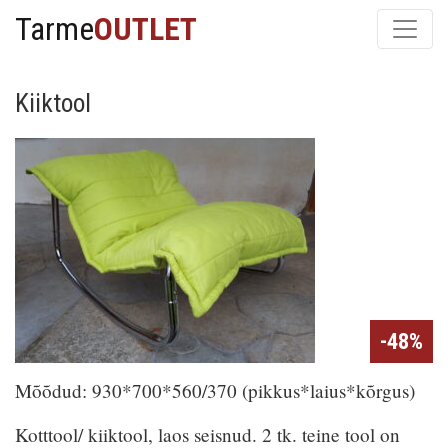
Tarme
OUTLET
Kiiktool
-48%
Mõõdud: 930*700*560/370 (pikkus*laius*kõrgus)
Kotttool/ kiiktool, laos seisnud. 2 tk. teine tool on