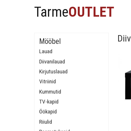
Tarme
OUTLET
Dii
Mööbel
Lauad
Diivanilauad
Kirjutuslauad
Vitriinid
Kummutid
TV-kapid
Öökapid
Riiulid