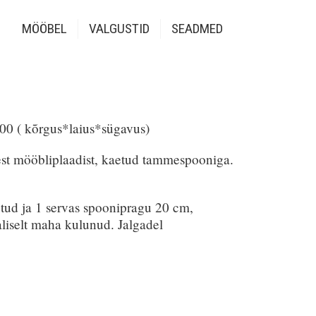
MÖÖBEL
VALGUSTID
SEADMED
 ( kõrgus*laius*sügavus)
est mööbliplaadist, kaetud tammespooniga.
tud ja 1 servas spoonipragu 20 cm,
aliselt maha kulunud. Jalgadel