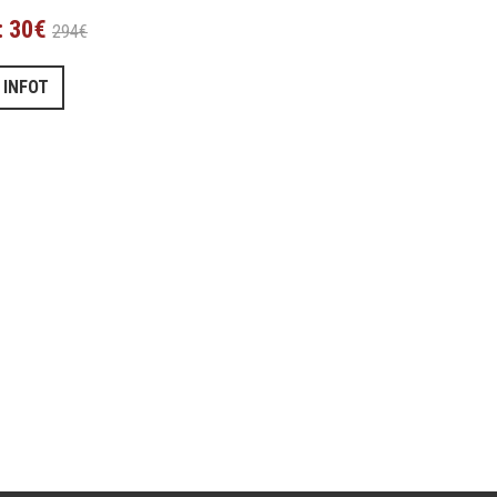
: 30€
294€
 INFOT