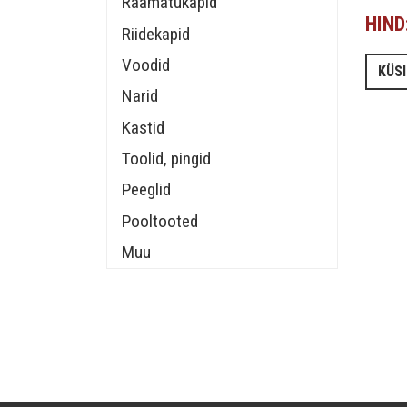
Raamatukapid
HIND
Riidekapid
Voodid
KÜSI
Narid
Kastid
Toolid, pingid
Peeglid
Pooltooted
Muu