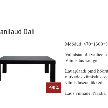
vanilaud Dali
Mõõdud: 470*1300*800
Valmistatud kvaliteets
Viimistlus wenge.
Lauaplaadi pind hõõru
nurkades viimistlus os
viimistluseta täkked.
-90%
Laos viimane. Näidis.