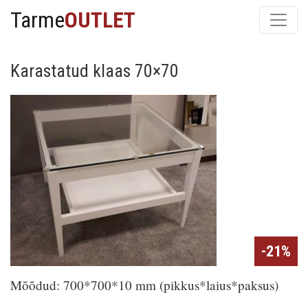
Tarme
OUTLET
Karastatud klaas 70×70
-21%
Mõõdud: 700*700*10 mm (pikkus*laius*paksus)