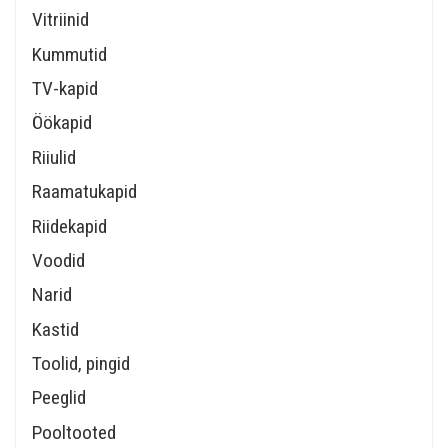
Vitriinid
Kummutid
TV-kapid
Öökapid
Riiulid
Raamatukapid
Riidekapid
Voodid
Narid
Kastid
Toolid, pingid
Peeglid
Pooltooted