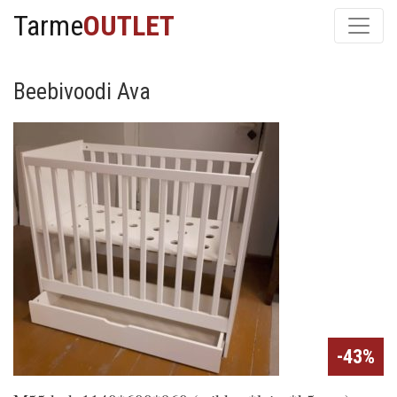
Tarme
OUTLET
Beebivoodi Ava
-43%