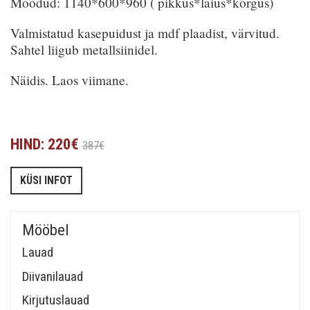
Mõõdud: 1140*600*960 ( pikkus*laius*kõrgus)
Valmistatud kasepuidust ja mdf plaadist, värvitud.
Sahtel liigub metallsiinidel.
Näidis. Laos viimane.
HIND: 220€
387€
KÜSI INFOT
Mööbel
Lauad
Diivanilauad
Kirjutuslauad